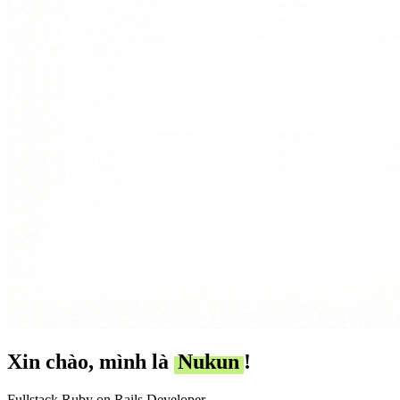
Xin chào, mình là
Nukun
!
Fullstack
Ruby on Rails
Developer.