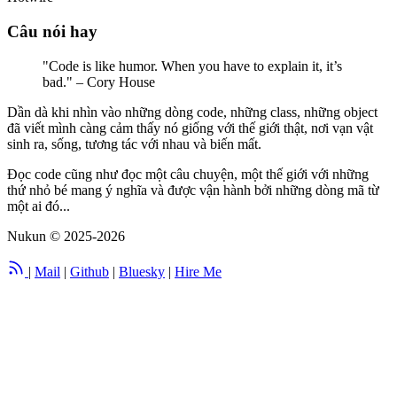
Câu nói hay
"Code is like humor. When you have to explain it, it’s
bad." – Cory House
Dần dà khi nhìn vào những dòng code, những class, những object
đã viết mình càng cảm thấy nó giống với thế giới thật, nơi vạn vật
sinh ra, sống, tương tác với nhau và biến mất.
Đọc code cũng như đọc một câu chuyện, một thế giới với những
thứ nhỏ bé mang ý nghĩa và được vận hành bởi những dòng mã từ
một ai đó...
Nukun
© 2025-2026
|
Mail
|
Github
|
Bluesky
|
Hire Me