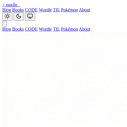
>
nuκűn
_
Blog
Books
CODE
Wordle
TIL
Pokémon
About
Blog
Books
CODE
Wordle
TIL
Pokémon
About