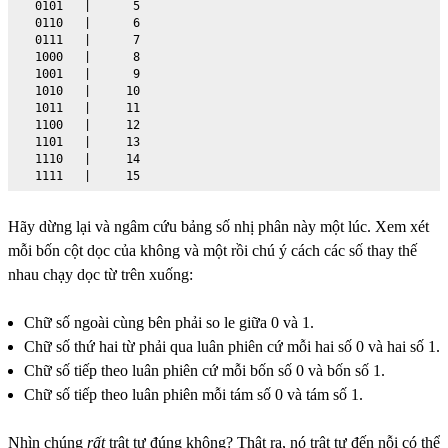
   0101   |      5

   0110   |      6

   0111   |      7

   1000   |      8

   1001   |      9

   1010   |     10

   1011   |     11

   1100   |     12

   1101   |     13

   1110   |     14

   1111   |     15
Hãy dừng lại và ngâm cứu bảng số nhị phân này một lúc. Xem xét
mỗi bốn cột dọc của không và một rồi chú ý cách các số thay thế
nhau chạy dọc từ trên xuống:
Chữ số ngoài cùng bên phải so le giữa 0 và 1.
Chữ số thứ hai từ phải qua luân phiên cứ mỗi hai số 0 và hai số 1.
Chữ số tiếp theo luân phiên cứ mỗi bốn số 0 và bốn số 1.
Chữ số tiếp theo luân phiên mỗi tám số 0 và tám số 1.
Nhìn chúng
rất
trật tự đúng không? Thật ra, nó trật tự đến nỗi có thể