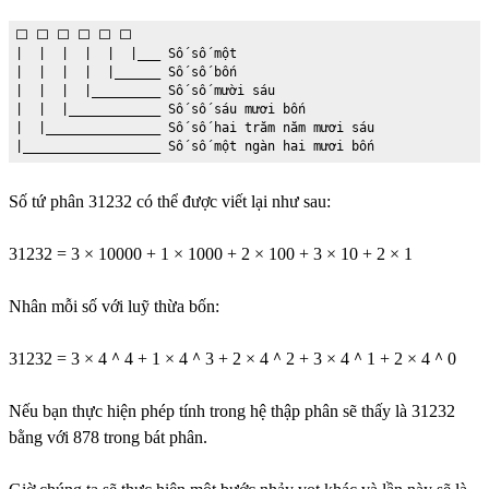
⬜️ ⬜️ ⬜️ ⬜️ ⬜️ ⬜️

|  |  |  |  |  |___ Số số một

|  |  |  |  |______ Số số bốn

|  |  |  |_________ Số số mười sáu

|  |  |____________ Số số sáu mươi bốn

|  |_______________ Số số hai trăm năm mươi sáu

|__________________ Số số một ngàn hai mươi bốn
Số tứ phân 31232 có thể được viết lại như sau:
31232 = 3 × 10000 + 1 × 1000 + 2 × 100 + 3 × 10 + 2 × 1
Nhân mỗi số với luỹ thừa bốn:
31232 = 3 × 4＾4 + 1 × 4＾3 + 2 × 4＾2 + 3 × 4＾1 + 2 × 4＾0
Nếu bạn thực hiện phép tính trong hệ thập phân sẽ thấy là 31232
bằng với 878 trong bát phân.