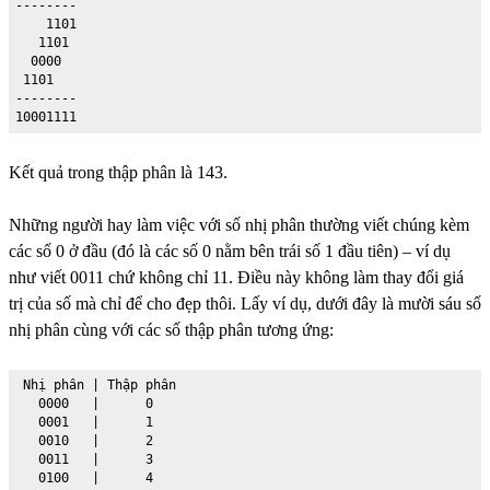
--------

    1101

   1101

  0000

 1101

--------

10001111
Kết quả trong thập phân là 143.
Những người hay làm việc với số nhị phân thường viết chúng kèm
các số 0 ở đầu (đó là các số 0 nằm bên trái số 1 đầu tiên) – ví dụ
như viết 0011 chứ không chỉ 11. Điều này không làm thay đổi giá
trị của số mà chỉ để cho đẹp thôi. Lấy ví dụ, dưới đây là mười sáu số
nhị phân cùng với các số thập phân tương ứng:
 Nhị phân | Thập phân

   0000   |      0

   0001   |      1

   0010   |      2

   0011   |      3

   0100   |      4
