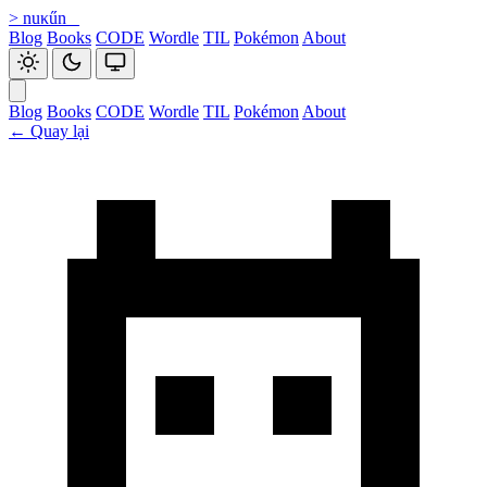
>
nuκűn
_
Blog
Books
CODE
Wordle
TIL
Pokémon
About
Blog
Books
CODE
Wordle
TIL
Pokémon
About
←
Quay lại