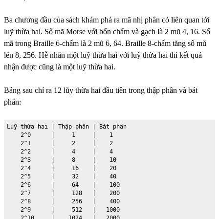
Ba chương đầu của sách khám phá ra mã nhị phân có liên quan tới
luỹ thừa hai. Số mã Morse với bốn chấm và gạch là 2 mũ 4, 16. Số
mã trong Braille 6-chấm là 2 mũ 6, 64. Braille 8-chấm tăng số mũ
lên 8, 256. Hễ nhân một luỹ thừa hai với luỹ thừa hai thì kết quả
nhận được cũng là một luỹ thừa hai.
Bảng sau chỉ ra 12 lũy thừa hai đầu tiên trong thập phân và bát
phân:
Luỹ thừa hai | Thập phân | Bát phân

    2^0      |     1     |    1

    2^1      |     2     |    2

    2^2      |     4     |    4

    2^3      |     8     |    10

    2^4      |     16    |    20

    2^5      |     32    |    40

    2^6      |     64    |    100

    2^7      |     128   |    200

    2^8      |     256   |    400

    2^9      |     512   |   1000

    2^10     |    1024   |   2000
