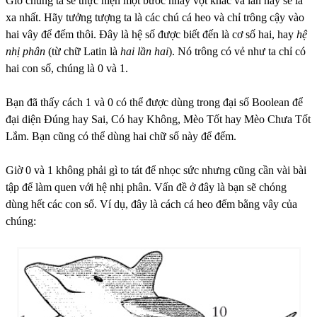
Giờ chúng ta sẽ thực hiện một bước nhảy vọt khác và lần này sẽ là
xa nhất. Hãy tưởng tượng ta là các chú cá heo và chỉ trông cậy vào
hai vây để đếm thôi. Đây là hệ số được biết đến là cơ số hai, hay
hệ
nhị phân
(từ chữ Latin là
hai lần hai
). Nó trông có vẻ như ta chỉ có
hai con số, chúng là 0 và 1.
Bạn đã thấy cách 1 và 0 có thể được dùng trong đại số Boolean để
đại diện Đúng hay Sai, Có hay Không, Mèo Tốt hay Mèo Chưa Tốt
Lắm. Bạn cũng có thể dùng hai chữ số này để đếm.
Giờ 0 và 1 không phải gì to tát để nhọc sức nhưng cũng cần vài bài
tập để làm quen với hệ nhị phân. Vấn đề ở đây là bạn sẽ chóng
dùng hết các con số. Ví dụ, đây là cách cá heo đếm bằng vây của
chúng: