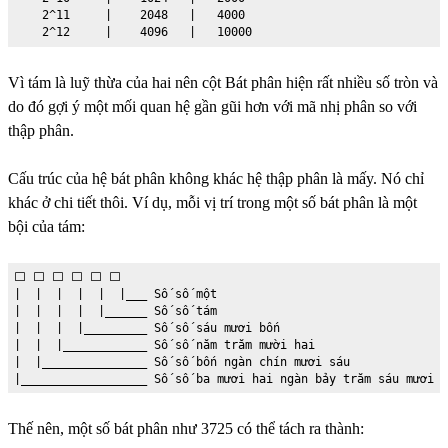
    2^11     |    2048   |   4000

    2^12     |    4096   |   10000
Vì tám là luỹ thừa của hai nên cột Bát phân hiện rất nhiều số tròn và
do đó gợi ý một mối quan hệ gần gũi hơn với mã nhị phân so với
thập phân.
Cấu trúc của hệ bát phân không khác hệ thập phân là mấy. Nó chỉ
khác ở chi tiết thôi. Ví dụ, mỗi vị trí trong một số bát phân là một
bội của tám:
⬜️ ⬜️ ⬜️ ⬜️ ⬜️ ⬜️

|  |  |  |  |  |___ Số số một

|  |  |  |  |______ Số số tám

|  |  |  |_________ Số số sáu mươi bốn

|  |  |____________ Số số năm trăm mười hai

|  |_______________ Số số bốn ngàn chín mươi sáu

|__________________ Số số ba mươi hai ngàn bảy trăm sáu mươi t
Thế nên, một số bát phân như 3725 có thể tách ra thành: