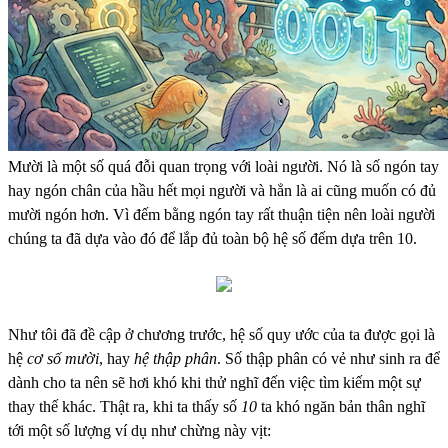
Mười là một số quá đỗi quan trọng với loài người. Nó là số ngón tay
hay ngón chân của hầu hết mọi người và hẳn là ai cũng muốn có đủ
mười ngón hơn. Vì đếm bằng ngón tay rất thuận tiện nên loài người
chúng ta đã dựa vào đó để lắp đủ toàn bộ hệ số đếm dựa trên 10.
Như tôi đã đề cập ở chương trước, hệ số quy ước của ta được gọi là
hệ
cơ số mười
, hay
hệ thập phân
. Số thập phân có vẻ như sinh ra để
dành cho ta nên sẽ hơi khó khi thử nghĩ đến việc tìm kiếm một sự
thay thế khác. Thật ra, khi ta thấy số
10
ta khó ngăn bản thân nghĩ
tới một số lượng ví dụ như chừng này vịt: