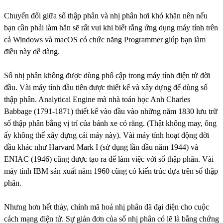
Chuyển đổi giữa số thập phân và nhị phân hơi khó khăn nên nếu
bạn cần phải làm hẳn sẽ rất vui khi biết rằng ứng dụng máy tính trên
cả Windows và macOS có chức năng Programmer giúp bạn làm
điều này dễ dàng.
Số nhị phân không được dùng phổ cập trong máy tính điện tử đời
đầu. Vài máy tính đầu tiên được thiết kế và xây dựng để dùng số
thập phân. Analytical Engine mà nhà toán học Anh Charles
Babbage (1791-1871) thiết kế vào đầu vào những năm 1830 lưu trữ
số thập phân bằng vị trí của bánh xe có răng. (Thật không may, ông
ấy không thể xây dựng cái máy này). Vài máy tính hoạt động đời
đầu khác như Harvard Mark I (sử dụng lần đầu năm 1944) và
ENIAC (1946) cũng được tạo ra để làm việc với số thập phân. Vài
máy tính IBM sản xuất năm 1960 cũng có kiến trúc dựa trên số thập
phân.
Nhưng hơn hết thảy, chính mã hoá nhị phân đã đại diện cho cuộc
cách mạng điện tử. Sự giản đơn của số nhị phân có lẽ là bằng chứng