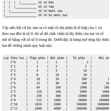
|  |  |  |_________ Số số bốn

|  |  |____________ Số số tám

|  |_______________ Số số mười sáu

|__________________ Số số ba mươi hai
Vậy nên bất cứ lúc nào ta có một số nhị phân là tổ hợp của 1 và
theo sau đều là số 0, thì số đó chắc chắn là lũy thừa của hai và số
mũ sẽ bằng với số số 0 trong đó. Dưới đây là bảng mở rộng lũy thừa
hai để chứng minh quy luật này:
Luỹ thừa hai | Thập phân | Bát phân |   Tứ phân   |    Nhị phâ
    2^0      |     1     |    1     |           1 |           
    2^1      |     2     |    2     |          2  |           
    2^2      |     4     |    4     |         10  |           
    2^3      |     8     |    10    |         20  |          1
    2^4      |     16    |    20    |        100  |         10
    2^5      |     32    |    40    |        200  |        100
    2^6      |     64    |    100   |       1000  |       1000
    2^7      |     128   |    200   |       2000  |      10000
    2^8      |     256   |    400   |      10000  |     100000
    2^9      |     512   |   1000   |      20000  |    1000000
    2^10     |    1024   |   2000   |     100000  |   10000000
    2^11     |    2048   |   4000   |     200000  |  100000000