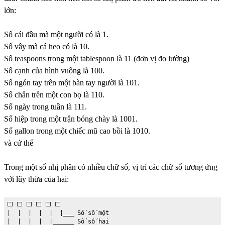
lớn:
Số cái đầu mà một người có là 1.
Số vây mà cá heo có là 10.
Số teaspoons trong một tablespoon là 11 (đơn vị đo lường)
Số cạnh của hình vuông là 100.
Số ngón tay trên một bàn tay người là 101.
Số chân trên một con bọ là 110.
Số ngày trong tuần là 111.
Số hiệp trong một trận bóng chày là 1001.
Số gallon trong một chiếc mũ cao bồi là 1010.
và cứ thế
Trong một số nhị phân có nhiều chữ số, vị trí các chữ số tương ứng
với lũy thừa của hai:
⬜️ ⬜️ ⬜️ ⬜️ ⬜️ ⬜️

|  |  |  |  |  |___ Số số một

|  |  |  |  |______ Số số hai
