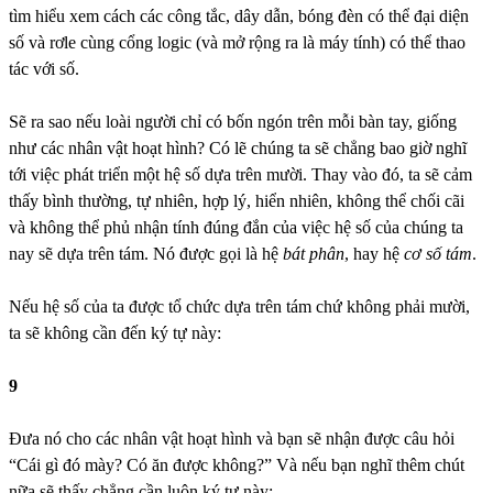
tìm hiểu xem cách các công tắc, dây dẫn, bóng đèn có thể đại diện
số và rơle cùng cổng logic (và mở rộng ra là máy tính) có thể thao
tác với số.
Sẽ ra sao nếu loài người chỉ có bốn ngón trên mỗi bàn tay, giống
như các nhân vật hoạt hình? Có lẽ chúng ta sẽ chẳng bao giờ nghĩ
tới việc phát triển một hệ số dựa trên mười. Thay vào đó, ta sẽ cảm
thấy bình thường, tự nhiên, hợp lý, hiển nhiên, không thể chối cãi
và không thể phủ nhận tính đúng đắn của việc hệ số của chúng ta
nay sẽ dựa trên tám. Nó được gọi là hệ
bát phân
, hay hệ
cơ số tám
.
Nếu hệ số của ta được tổ chức dựa trên tám chứ không phải mười,
ta sẽ không cần đến ký tự này:
9
Đưa nó cho các nhân vật hoạt hình và bạn sẽ nhận được câu hỏi
“Cái gì đó mày? Có ăn được không?” Và nếu bạn nghĩ thêm chút
nữa sẽ thấy chẳng cần luôn ký tự này: