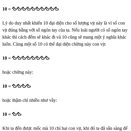
10 = 🦆🦆🦆🦆🦆🦆🦆🦆🦆🦆
Lý do duy nhất khiến 10 đại diện cho số lượng vịt này là vì số con
vịt đúng bằng với số ngón tay của ta. Nếu loài người có số ngón tay
khác thì cách đếm sẽ khác đi và 10 cũng sẽ mang một ý nghĩa khác
luôn. Cùng một số 10 có thể đại diện chừng này con vịt:
10 = 🦆🦆🦆🦆🦆🦆🦆🦆
hoặc chừng này:
10 = 🦆🦆🦆🦆
hoặc thậm chí nhiều như vầy:
10 = 🦆🦆
Khi ta đến được mốc mà 10 chỉ hai con vịt, khi đó ta đã sẵn sàng để