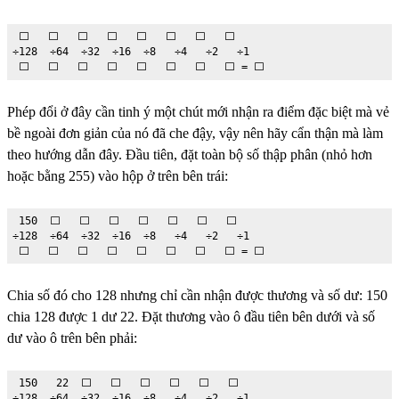
 ⬜️   ⬜️   ⬜️   ⬜️   ⬜️   ⬜️   ⬜️   ⬜️

÷128  ÷64  ÷32  ÷16  ÷8   ÷4   ÷2   ÷1

 ⬜️   ⬜️   ⬜️   ⬜️   ⬜️   ⬜️   ⬜️   ⬜️ = ⬜️
Phép đổi ở đây cần tinh ý một chút mới nhận ra điểm đặc biệt mà vẻ
bề ngoài đơn giản của nó đã che đậy, vậy nên hãy cẩn thận mà làm
theo hướng dẫn đây. Đầu tiên, đặt toàn bộ số thập phân (nhỏ hơn
hoặc bằng 255) vào hộp ở trên bên trái:
 150  ⬜️   ⬜️   ⬜️   ⬜️   ⬜️   ⬜️   ⬜️

÷128  ÷64  ÷32  ÷16  ÷8   ÷4   ÷2   ÷1

 ⬜️   ⬜️   ⬜️   ⬜️   ⬜️   ⬜️   ⬜️   ⬜️ = ⬜️
Chia số đó cho 128 nhưng chỉ cần nhận được thương và số dư: 150
chia 128 được 1 dư 22. Đặt thương vào ô đầu tiên bên dưới và số
dư vào ô trên bên phải:
 150   22  ⬜️   ⬜️   ⬜️   ⬜️   ⬜️   ⬜️

÷128  ÷64  ÷32  ÷16  ÷8   ÷4   ÷2   ÷1
