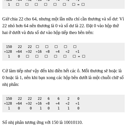
  1   ⬜️   ⬜️   ⬜️   ⬜️   ⬜️   ⬜️   ⬜️ = ⬜️
Giờ chia 22 cho 64, nhưng một lần nữa chỉ cần thương và số dư: Vì
22 nhỏ hơn 64 nên thương là 0 và số dư là 22. Đặt 0 vào hộp thứ
hai ở dưới và đưa số dư vào hộp tiếp theo bên trên:
 150   22   22  ⬜️   ⬜️   ⬜️   ⬜️   ⬜️

÷128  ÷64  ÷32  ÷16  ÷8   ÷4   ÷2   ÷1

  1    0   ⬜️   ⬜️   ⬜️   ⬜️   ⬜️   ⬜️ = ⬜️
Cứ làm tiếp như vậy đến khi điền hết các ô. Mỗi thương sẽ hoặc là
0 hoặc là 1, nên khi bạn xong các hộp bên dưới là một chuỗi chữ số
nhị phân:
 150   22   22   22   6    6    2    0

÷128  ÷64  ÷32  ÷16  ÷8   ÷4   ÷2   ÷1

  1    0     0    1   0    1    1    0
Số nhị phân tương ứng với 150 là 10010110.