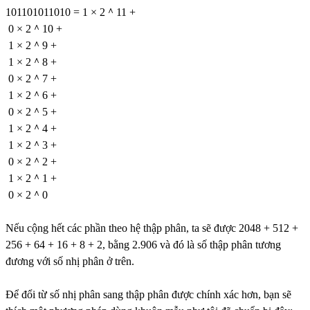
101101011010 = 1 × 2＾11 +
0 × 2＾10 +
1 × 2＾9 +
1 × 2＾8 +
0 × 2＾7 +
1 × 2＾6 +
0 × 2＾5 +
1 × 2＾4 +
1 × 2＾3 +
0 × 2＾2 +
1 × 2＾1 +
0 × 2＾0
Nếu cộng hết các phần theo hệ thập phân, ta sẽ được 2048 + 512 +
256 + 64 + 16 + 8 + 2, bằng 2.906 và đó là số thập phân tương
đương với số nhị phân ở trên.
Để đổi từ số nhị phân sang thập phân được chính xác hơn, bạn sẽ