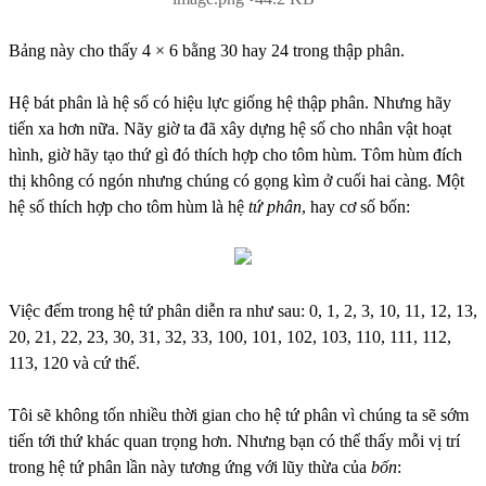
Bảng này cho thấy 4 × 6 bằng 30 hay 24 trong thập phân.
Hệ bát phân là hệ số có hiệu lực giống hệ thập phân. Nhưng hãy
tiến xa hơn nữa. Nãy giờ ta đã xây dựng hệ số cho nhân vật hoạt
hình, giờ hãy tạo thứ gì đó thích hợp cho tôm hùm. Tôm hùm đích
thị không có ngón nhưng chúng có gọng kìm ở cuối hai càng. Một
hệ số thích hợp cho tôm hùm là hệ
tứ phân
, hay cơ số bốn:
Việc đếm trong hệ tứ phân diễn ra như sau: 0, 1, 2, 3, 10, 11, 12, 13,
20, 21, 22, 23, 30, 31, 32, 33, 100, 101, 102, 103, 110, 111, 112,
113, 120 và cứ thế.
Tôi sẽ không tốn nhiều thời gian cho hệ tứ phân vì chúng ta sẽ sớm
tiến tới thứ khác quan trọng hơn. Nhưng bạn có thể thấy mỗi vị trí
trong hệ tứ phân lần này tương ứng với lũy thừa của
bốn
: