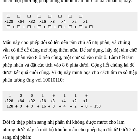
thích một phương pháp dùng khuôn mẫu như tôi đã chuẩn bị đây:
 ⬜️   ⬜️   ⬜️   ⬜️   ⬜️   ⬜️   ⬜️   ⬜️

x128  x64  x32  x16  x8   x4   x2   x1

 ⬜️ + ⬜️ + ⬜️ + ⬜️ + ⬜️ + ⬜️ + ⬜️ + ⬜️ = ⬜️
Mẫu này cho phép đổi số lên đến tám chữ số nhị phân, và chúng
vẫn có thể dễ dàng mở rộng thêm nữa. Để sử dụng, hãy đặt tám chữ
số nhị phân vào 8 ô trên cùng, một chữ số vào một ô. Làm hết tám
phép nhân và đặt các tích vào 8 ô phía dưới. Cộng hết chúng lại để
được kết quả cuối cùng. Ví dụ này minh họa cho cách tìm ra số thập
phân tương ứng với 10010110:
  1    0    0    1    0    1    1    0    

x128  x64  x32  x16  x8   x4   x2   x1

 128 + 0  + 0  + 16 + 0  + 4  + 2  + 0 = 150
Đổi từ thập phân sang nhị phân thì không được mượt cho lắm,
nhưng dưới đây là một bộ khuôn mẫu cho phép bạn đổi từ 0 tới 255
sang nhị phân: