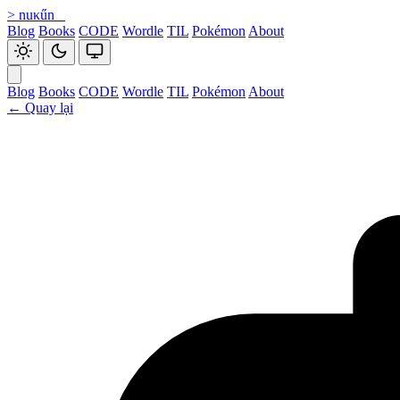
>
nuκűn
_
Blog
Books
CODE
Wordle
TIL
Pokémon
About
Blog
Books
CODE
Wordle
TIL
Pokémon
About
←
Quay lại