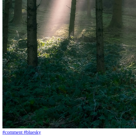
#
comment
#
bluesky