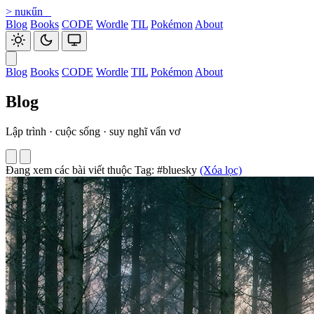
>
nuκűn
_
Blog
Books
CODE
Wordle
TIL
Pokémon
About
Blog
Books
CODE
Wordle
TIL
Pokémon
About
Blog
Lập trình · cuộc sống · suy nghĩ vẩn vơ
Đang xem các bài viết thuộc Tag: #bluesky
(Xóa lọc)