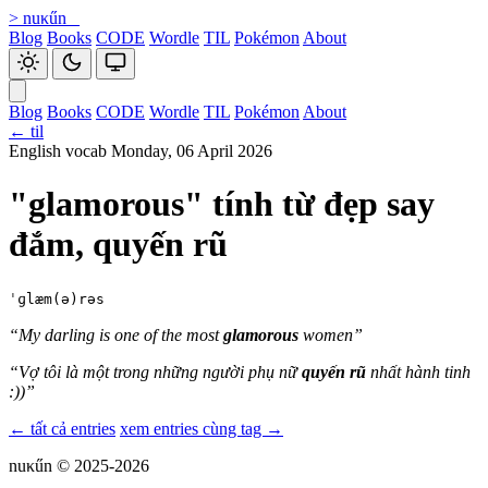
>
nuκűn
_
Blog
Books
CODE
Wordle
TIL
Pokémon
About
Blog
Books
CODE
Wordle
TIL
Pokémon
About
← til
English vocab
Monday, 06 April 2026
"glamorous" tính từ đẹp say
đắm, quyến rũ
ˈɡlæm(ə)rəs
“My darling is one of the most
glamorous
women”
“Vợ tôi là một trong những người phụ nữ
quyến rũ
nhất hành tinh
:))”
← tất cả entries
xem entries cùng tag →
nuκűn
© 2025-2026